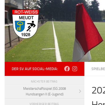
Zum Inhalt springen
DER SV AUF SOCIAL-MEDIA:
SPIELB
NÄCHSTER BEITRAG
20
Meisterschaftsspiel JSG 2008
Hundsangen II (E-Jugend)
He
VORHERIGER BEITRAG