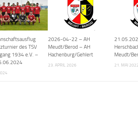
schaftsausflug
2026-04-22 – AH
21.05.202
tzturnier des TSV
Meudt/Berod – AH
Herschbac
fgang 1934 e.V. –
Hachenburg/Gehlert
Meudt/Be
6.06.2024
23. APRIL 2026
21. MAI 202
2024