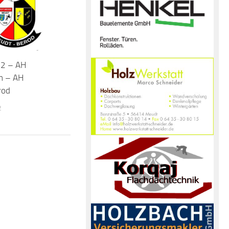
2 – AH
h – AH
rod
2