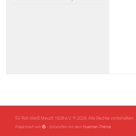
SV Rot-Weiß Meudt 1928 e.V. © 2026. Alle Rechte vorbehalten.
Präsentiert von
- Entworfen mit dem
Hueman-Theme