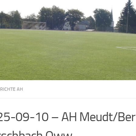
ERICHTE AH
25-09-10 – AH Meudt/Ber
rschbach Oww.