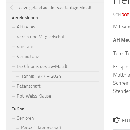
Anzeigetafel auf der Sportanlage Meudt
VON
ROB
Vereinsleben
Mittwoc
Aktuelles
Verein und Mitgliedschaft
AH Meu
Vorstand
Tore: T
Vermietung
Die Chronik des SV-Meudt
Es spie
Matthia
Tennis 1977 – 2024
Schrein
Patenschaft
Stendeb
Rot-Weiss Klause
Fußball
Senioren
FÜ
Kader 1. Mannschaft