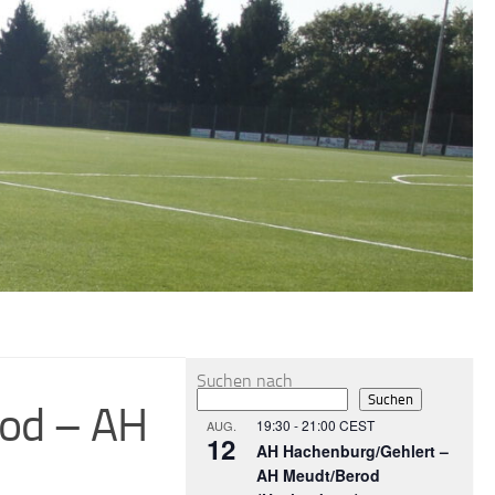
MEHR
Suchen nach
Suchen
od – AH
19:30
-
21:00
CEST
AUG.
12
AH Hachenburg/Gehlert –
AH Meudt/Berod