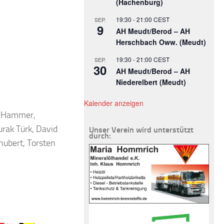
(Hachenburg)
19:30
-
21:00
CEST
SEP.
9
AH Meudt/Berod – AH
Herschbach Oww. (Meudt)
19:30
-
21:00
CEST
SEP.
30
AH Meudt/Berod – AH
Niederelbert (Meudt)
Kalender anzeigen
ai Hammer,
rak Türk, David
Unser Verein wird unterstützt
durch:
hubert, Torsten