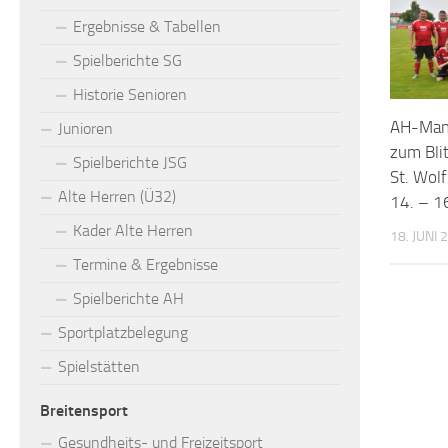
Ergebnisse & Tabellen
Spielberichte SG
Historie Senioren
AH-Mann
Junioren
zum Bli
Spielberichte JSG
St. Wol
Alte Herren (Ü32)
14. – 1
Kader Alte Herren
18. JUNI 
Termine & Ergebnisse
Spielberichte AH
Sportplatzbelegung
Spielstätten
Breitensport
Gesundheits- und Freizeitsport