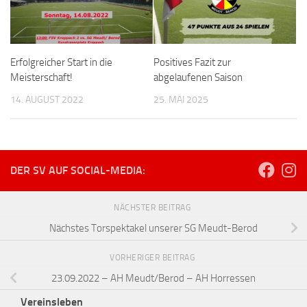
Erfolgreicher Start in die
Positives Fazit zur
Meisterschaft!
abgelaufenen Saison
14. AUGUST 2022
25. MAI 2025
DER SV AUF SOCIAL-MEDIA:
NÄCHSTER BEITRAG
Nächstes Torspektakel unserer SG Meudt-Berod
VORHERIGER BEITRAG
23.09.2022 – AH Meudt/Berod – AH Horressen
Vereinsleben