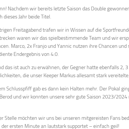
n! Nachdem wir bereits letzte Saison das Double gewonnen
 dieses Jahr beide Titel.
rigen Freitagabend trafen wir in Wissen auf die Sportfreund
trecken waren wir das spielbestimmende Team und wir erspi
cen. Marco, 2x Franjo und Yannic nutzen ihre Chancen und s
diente Endergebnis von 4:0.
nd das ist auch zu erwähnen, der Gegner hatte ebenfalls 2, 3
ichkeiten, die unser Keeper Markus allesamt stark vereitelte
m Schlusspfiff gab es dann kein Halten mehr. Der Pokal gin
erod und wir konnten unsere sehr gute Saison 2023/2024 
er Stelle möchten wir uns bei unseren mitgereisten Fans bed
 der ersten Minute an lautstark supportet – einfach geil!