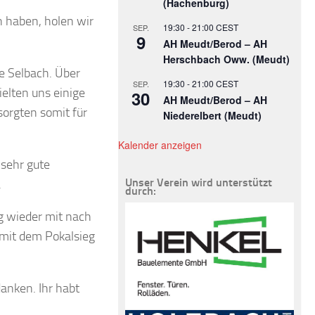
(Hachenburg)
 haben, holen wir
19:30
-
21:00
CEST
SEP.
9
AH Meudt/Berod – AH
Herschbach Oww. (Meudt)
e Selbach. Über
19:30
-
21:00
CEST
SEP.
elten uns einige
30
AH Meudt/Berod – AH
orgten somit für
Niederelbert (Meudt)
Kalender anzeigen
 sehr gute
Unser Verein wird unterstützt
.
durch:
g wieder mit nach
mit dem Pokalsieg
anken. Ihr habt