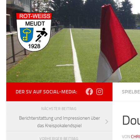
Zum Inhalt springen
DER SV AUF SOCIAL-MEDIA:
SPIELBE
NÄCHSTER BEITRAG
Dou
Berichterstattung und Impressionen über
das Kreispokalendspiel
VON
CHR
VORHERIGER BEITRAG