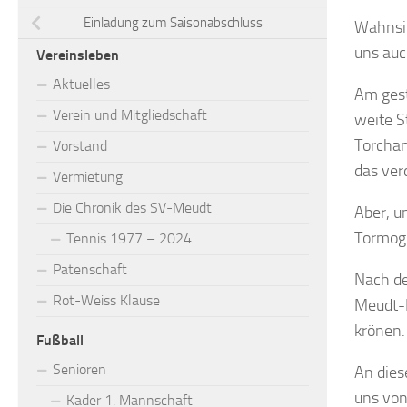
Einladung zum Saisonabschluss
Wahnsin
uns auch
Vereinsleben
Aktuelles
Am gest
Verein und Mitgliedschaft
weite S
Torchan
Vorstand
das ver
Vermietung
Die Chronik des SV-Meudt
Aber, u
Tormögl
Tennis 1977 – 2024
Patenschaft
Nach de
Rot-Weiss Klause
Meudt-B
krönen.
Fußball
Senioren
An dies
uns von
Kader 1. Mannschaft