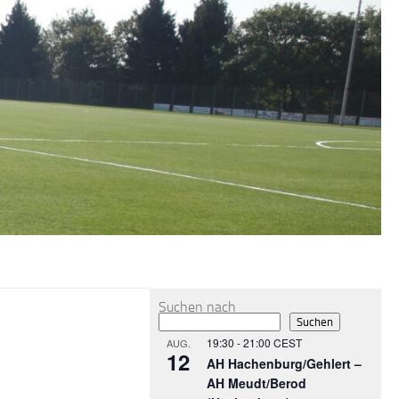
MEHR
Suchen nach
Suchen
19:30
-
21:00
CEST
AUG.
12
AH Hachenburg/Gehlert –
AH Meudt/Berod