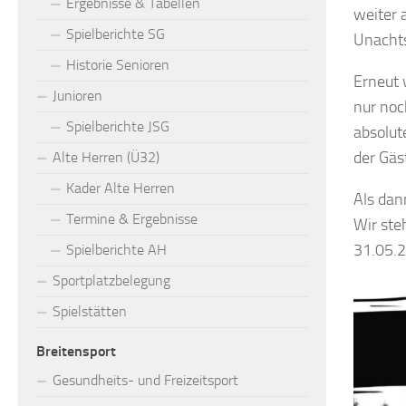
Ergebnisse & Tabellen
weiter 
Spielberichte SG
Unachts
Historie Senioren
Erneut 
Junioren
nur noc
Spielberichte JSG
absolut
der Gäs
Alte Herren (Ü32)
Kader Alte Herren
Als dan
Termine & Ergebnisse
Wir ste
31.05.2
Spielberichte AH
Sportplatzbelegung
Spielstätten
Breitensport
Gesundheits- und Freizeitsport