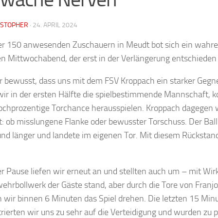
ISTOPHER
·
24. APRIL 2024
r 150 anwesenden Zuschauern in Meudt bot sich ein wahre
en Mittwochabend, der erst in der Verlängerung entschieden
 bewusst, dass uns mit dem FSV Kroppach ein starker Gegn
ir in der ersten Hälfte die spielbestimmende Mannschaft, 
ochprozentige Torchance herausspielen. Kroppach dagegen 
nt: ob misslungene Flanke
oder bewusster Torschuss. Der Bal
und länger und landete im eigenen Tor. Mit diesem Rückstand
r Pause liefen wir erneut an und stellten auch um – mit Wir
ehrbollwerk der Gäste stand, aber durch die Tore von Franj
 wir binnen 6 Minuten das Spiel drehen. Die letzten 15 Min
rierten wir uns zu sehr auf die Verteidigung und wurden zu p