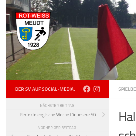
Zum Inhalt springen
DER SV AUF SOCIAL-MEDIA:
SPIELBE
NÄCHSTER BEITRAG
Hal
Perfekte englische Woche für unsere SG
VORHERIGER BEITRAG
sc