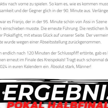
aktiv nach vorne zu spielen. So kam es, wie es kommen muss
amkeit und der Gegner glich in der 90. Minute aus. Verlänge
war es Franjo, der in der 95. Minute schön von Assi in Szen
h einschieben musste. Die erneute Führung. Die restlichen 
er Pokalfight, mit etwas Glück auf unserer Seite. Der vermein
te wurde wegen einer Abseitsstellung zurückgenommen.
n endlich nach 120 Minuten der Schlusspfiff ertönte, gab es
hen erneut im Finale des Kreispokals! Tragt euch schonmal de
024 in euren Kalendern ein. Absolut stark, Männer!