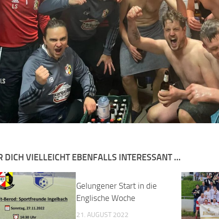
R DICH VIELLEICHT EBENFALLS INTERESSANT …
Gelungener Start in die
Englische Woche
21. AUGUST 2022