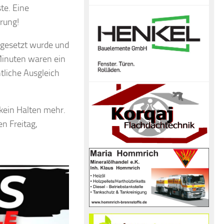
te. Eine
rung!
e gesetzt wurde und
Minuten waren ein
tliche Ausgleich
 kein Halten mehr.
n Freitag,