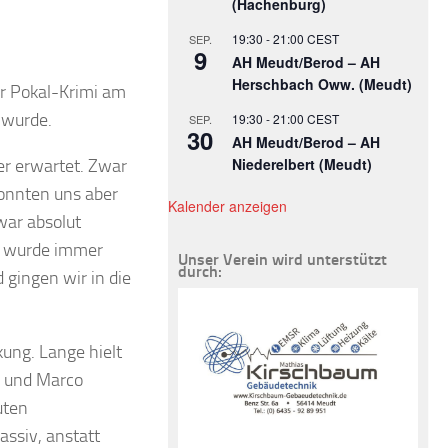
(Hachenburg)
19:30
-
21:00
CEST
SEP.
9
AH Meudt/Berod – AH
Herschbach Oww. (Meudt)
r Pokal-Krimi am
 wurde.
19:30
-
21:00
CEST
SEP.
30
AH Meudt/Berod – AH
Niederelbert (Meudt)
er erwartet. Zwar
konnten uns aber
Kalender anzeigen
war absolut
l wurde immer
Unser Verein wird unterstützt
durch:
 gingen wir in die
kung. Lange hielt
o und Marco
uten
assiv, anstatt