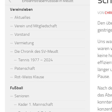
Einbahnstraßenfussball in Meudt
Vereinsleben
VON
CHR
Aktuelles
Den übe
Verein und Mitgliedschaft
gestrig
Vorstand
Uns war
Vermietung
waren w
Die Chronik des SV-Meudt
keine h
Tennis 1977 – 2024
effizie
Patenschaft
länger 
Pause.
Rot-Weiss Klause
Nach de
Fußball
das Abw
Senioren
konnten
Kader 1. Mannschaft
konzent