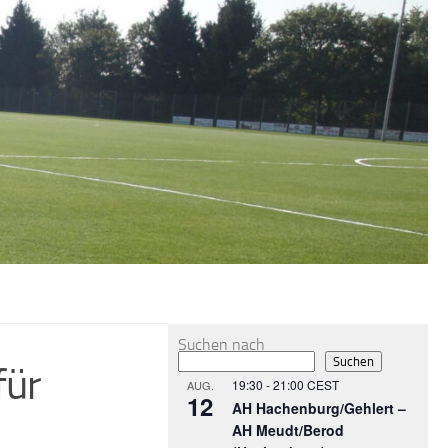
MEHR
Suchen nach
Suchen
für
19:30
-
21:00
CEST
AUG.
12
AH Hachenburg/Gehlert –
AH Meudt/Berod