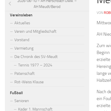
2026-06-10 – AH Herschbach Oww. –
AH Meudt/Berod
VON
ROB
Vereinsleben
Mittwoc
Aktuelles
Verein und Mitgliedschaft
AH Nied
Vorstand
Zum wie
Vermietung
Beginn 
Die Chronik des SV-Meudt
erzielt
Tennis 1977 – 2024
Hereing
lange v
Patenschaft
Halbzei
Rot-Weiss Klause
Nach de
Fußball
ein Fou
Senioren
erzielt
Kader 1. Mannschaft