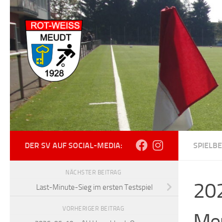
Zum Inhalt springen
DER SV AUF SOCIAL-MEDIA:
SPIELB
NÄCHSTER BEITRAG
202
Last-Minute-Sieg im ersten Testspiel
VORHERIGER BEITRAG
Me