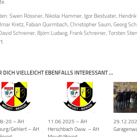
te.
lten: Swen Rössner, Nikolai Hammer, Igor Bestvater, Hendrik
Elmar Kretz, Fabian Quirmbach, Christopher Saum, Georg Sc
David Schreiner, Björn Ludwig, Frank Schreiner, Torsten Ste
t.
R DICH VIELLEICHT EBENFALLS INTERESSANT …
8-20 – AH
11.06.2025 – AH
29.12.202
urg/Gehlert – AH
Herschbach Oww. – AH
Garagenw
Berod
Meudt/Berod