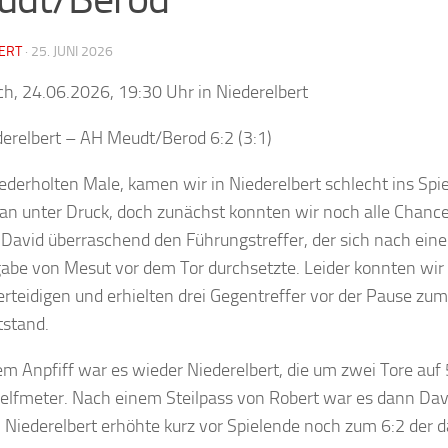
ERT
·
25. JUNI 2026
h, 24.06.2026, 19:30 Uhr in Niederelbert
erelbert – AH Meudt/Berod 6:2 (3:1)
derholten Male, kamen wir in Niederelbert schlecht ins Spi
an unter Druck, doch zunächst konnten wir noch alle Chance
e David überraschend den Führungstreffer, der sich nach eine
abe von Mesut vor dem Tor durchsetzte. Leider konnten wir 
erteidigen und erhielten drei Gegentreffer vor der Pause zum
tstand.
m Anpfiff war es wieder Niederelbert, die um zwei Tore auf 
lelfmeter. Nach einem Steilpass von Robert war es dann Davi
e. Niederelbert erhöhte kurz vor Spielende noch zum 6:2 der 