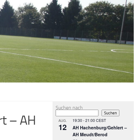
MEHR
Suchen nach
Suchen
rt – AH
19:30
-
21:00
CEST
AUG.
12
AH Hachenburg/Gehlert –
AH Meudt/Berod