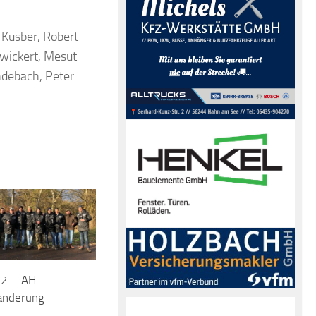
 Kusber, Robert
hwickert, Mesut
ndebach, Peter
2 – AH
anderung