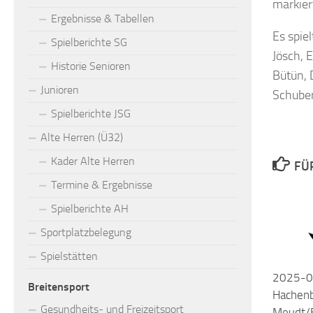
markier
Ergebnisse & Tabellen
Es spie
Spielberichte SG
Jösch, 
Historie Senioren
Bütün, 
Junioren
Schuber
Spielberichte JSG
Alte Herren (Ü32)
Kader Alte Herren
FÜ
Termine & Ergebnisse
Spielberichte AH
Sportplatzbelegung
Spielstätten
2025-0
Breitensport
Hachenb
Gesundheits- und Freizeitsport
Meudt/