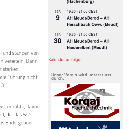
(Hachenburg)
19:30
-
21:00
CEST
SEP.
9
AH Meudt/Berod – AH
Herschbach Oww. (Meudt)
19:30
-
21:00
CEST
SEP.
30
AH Meudt/Berod – AH
Niederelbert (Meudt)
el und standen von
Kalender anzeigen
n vereiteln. Dann
r starken
Unser Verein wird unterstützt
die Führung nicht
durch:
 3:1
5:1 erhöhte, davon
d, der das 5:2
das Endergebnis