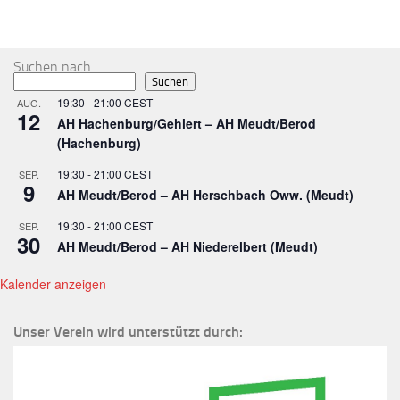
MEHR
Suchen nach
Suchen
19:30
-
21:00
CEST
AUG.
12
AH Hachenburg/Gehlert – AH Meudt/Berod
(Hachenburg)
19:30
-
21:00
CEST
SEP.
9
AH Meudt/Berod – AH Herschbach Oww. (Meudt)
19:30
-
21:00
CEST
SEP.
30
AH Meudt/Berod – AH Niederelbert (Meudt)
Kalender anzeigen
Unser Verein wird unterstützt durch: