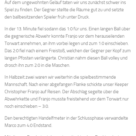
Auf dem ungewohnten Geläuf taten wir uns zunächst schwer ins
Spiel zu finden. Der Gegner stellte die Räume gut zu und setzte
den ballbesitzenden Spieler früh unter Druck.
In der 13. Minute fiel sodann das 1:0 für uns. Einen langen Ball über
die gegnerische Abwehr konnte Franjo vor dem
herauseilenden
Torwart annehmen, an ihm vorbei legen und zum 1:0 einschieben.
Das 2:0 fiel nach einem Freistoß, welchen der Gegner per Kopf zum
langen Pfosten verlängerte. Christian nahm diesen Ball volley und
drosch ihn zum 2:0 in die Maschen.
In Halbzeit zwei waren wir weiterhin die spielbestimmende
Mannschaft. Nach einer abgefangen Flanke schickte unser Keeper
Christopher Franjo auf Reisen. Der Abschlag segelte über die
Abwehrkette und Franjo musste freistehend vor dem Torwart nur
noch einschieben – 3:0.
Den berechtigten Handelfmeter in der Schlussphase verwandelte
Marco zum 4:0 Endstand.