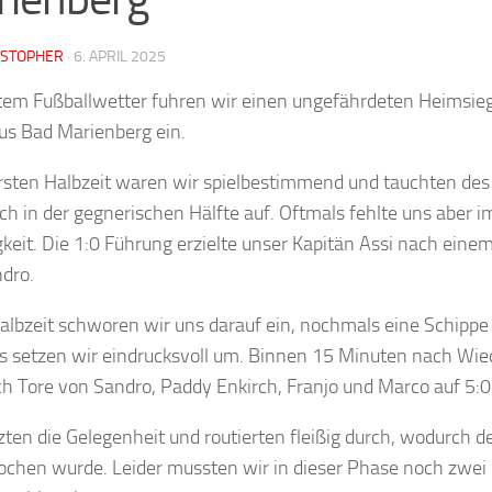
ISTOPHER
·
6. APRIL 2025
tem Fußballwetter fuhren wir einen ungefährdeten Heimsie
us Bad Marienberg ein.
ersten Halbzeit waren wir spielbestimmend und tauchten des
ich in der gegnerischen Hälfte auf. Oftmals fehlte uns aber i
keit. Die 1:0 Führung erzielte unser Kapitän Assi nach eine
dro.
Halbzeit schworen wir uns darauf ein, nochmals eine Schipp
s setzen wir eindrucksvoll um. Binnen 15 Minuten nach Wied
ch Tore von Sandro, Paddy Enkirch, Franjo und Marco auf 5:0
zten die Gelegenheit und routierten fleißig durch, wodurch d
ochen wurde. Leider mussten wir in dieser Phase noch zwei 