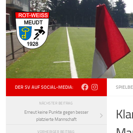
Zum Inhalt springen
DER SV AUF SOCIAL-MEDIA:
SPIELBE
NÄCHSTER BEITRAG
Kla
Erneut keine Punkte gegen besser
platzierte Mannschaft
Ma
VORHERIGER BEITRAG