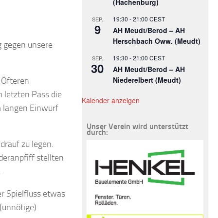
(Hachenburg)
19:30
-
21:00
CEST
SEP.
9
AH Meudt/Berod – AH
Herschbach Oww. (Meudt)
g gegen unsere
19:30
-
21:00
CEST
SEP.
30
AH Meudt/Berod – AH
Niederelbert (Meudt)
 Öfteren
m letzten Pass die
Kalender anzeigen
m langen Einwurf
Unser Verein wird unterstützt
durch:
e
drauf zu legen.
eranpfiff stellten
.
er Spielfluss etwas
(unnötige)