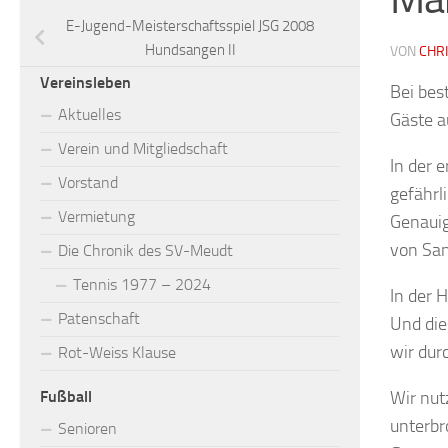
E-Jugend-Meisterschaftsspiel JSG 2008
Hundsangen II
VON
CHR
Vereinsleben
Bei bes
Aktuelles
Gäste a
Verein und Mitgliedschaft
In der 
Vorstand
gefährl
Vermietung
Genauig
von San
Die Chronik des SV-Meudt
Tennis 1977 – 2024
In der 
Patenschaft
Und die
wir dur
Rot-Weiss Klause
Wir nut
Fußball
unterbr
Senioren