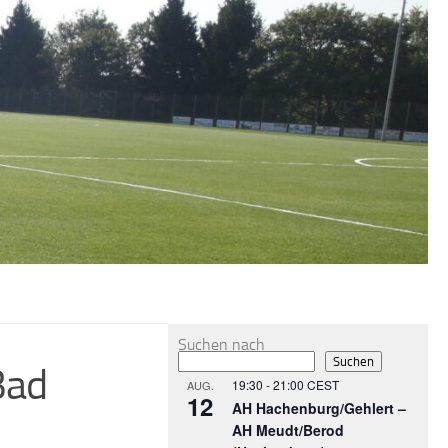
MEHR
Suchen nach
Suchen
Bad
19:30
-
21:00
CEST
AUG.
12
AH Hachenburg/Gehlert –
AH Meudt/Berod