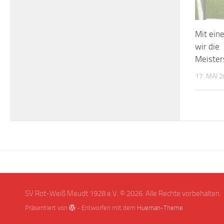
Mit ein
wir die
Meister
17. MAI 
SV Rot-Weiß Meudt 1928 e.V. © 2026. Alle Rechte vorbehalten.
Präsentiert von
- Entworfen mit dem
Hueman-Theme