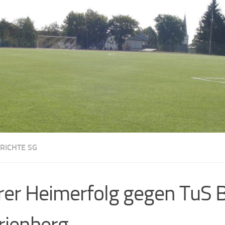
RICHTE SG
rer Heimerfolg gegen TuS 
rienberg