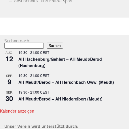
Gesundheits- und Freizeitsport
MEHR
Suchen nach
Suchen
19:30
-
21:00
CEST
AUG.
12
AH Hachenburg/Gehlert – AH Meudt/Berod
(Hachenburg)
19:30
-
21:00
CEST
SEP.
9
AH Meudt/Berod – AH Herschbach Oww. (Meudt)
19:30
-
21:00
CEST
SEP.
30
AH Meudt/Berod – AH Niederelbert (Meudt)
Kalender anzeigen
Unser Verein wird unterstützt durch: