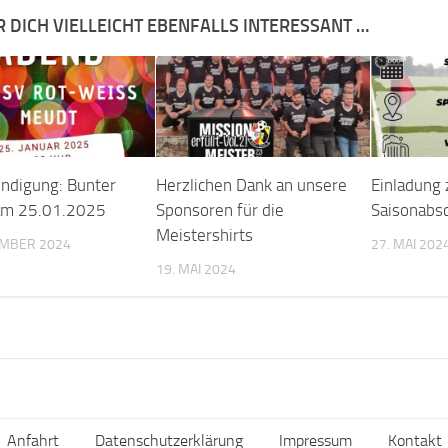
R DICH VIELLEICHT EBENFALLS INTERESSANT …
ndigung: Bunter
Herzlichen Dank an unsere
Einladung
am 25.01.2025
Sponsoren für die
Saisonabs
Meistershirts
EMBER 2024
27. MAI 202
19. MAI 2024
Anfahrt
Datenschutzerklärung
Impressum
Kontakt