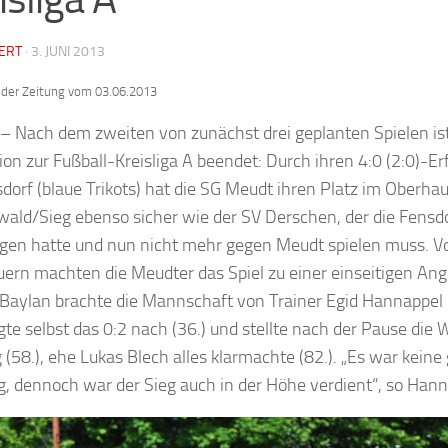
ERT
·
3. JUNI 2013
der Zeitung vom 03.06.2013
 – Nach dem zweiten von zunächst drei geplanten Spielen ist
ion zur Fußball-Kreisliga A beendet: Durch ihren 4:0 (2:0)-Erf
dorf (blaue Trikots) hat die SG Meudt ihren Platz im Oberhau
ald/Sieg ebenso sicher wie der SV Derschen, der die Fensdo
gen hatte und nun nicht mehr gegen Meudt spielen muss. V
ern machten die Meudter das Spiel zu einer einseitigen Ang
Baylan brachte die Mannschaft von Trainer Egid Hannappel 
legte selbst das 0:2 nach (36.) und stellte nach der Pause die
 (58.), ehe Lukas Blech alles klarmachte (82.). „Es war keine
g, dennoch war der Sieg auch in der Höhe verdient“, so Hann