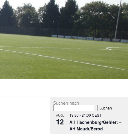
MEHR
Suchen nach
Suchen
19:30
-
21:00
CEST
AUG.
12
AH Hachenburg/Gehlert –
AH Meudt/Berod