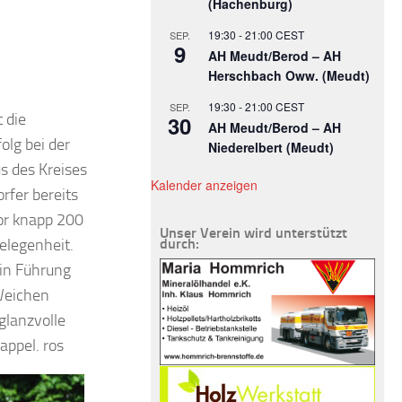
(Hachenburg)
19:30
-
21:00
CEST
SEP.
9
AH Meudt/Berod – AH
Herschbach Oww. (Meudt)
19:30
-
21:00
CEST
SEP.
 die
30
AH Meudt/Berod – AH
olg bei der
Niederelbert (Meudt)
s des Kreises
Kalender anzeigen
rfer bereits
or knapp 200
Unser Verein wird unterstützt
elegenheit.
durch:
in Führung
 Weichen
 glanzvolle
appel. ros