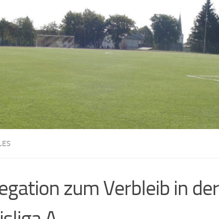
LES
egation zum Verbleib in der
isliga A