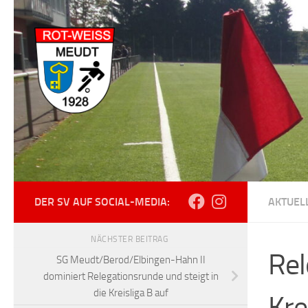
Zum Inhalt springen
DER SV AUF SOCIAL-MEDIA:
AKTUEL
NÄCHSTER BEITRAG
Rel
SG Meudt/Berod/Elbingen-Hahn II
dominiert Relegationsrunde und steigt in
die Kreisliga B auf
Kre