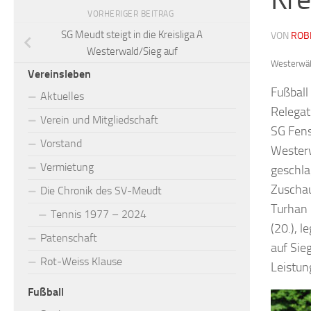
VORHERIGER BEITRAG
SG Meudt steigt in die Kreisliga A
VON
ROB
Westerwald/Sieg auf
Westerwäl
Vereinsleben
Fußball
Aktuelles
Relegat
Verein und Mitgliedschaft
SG Fens
Vorstand
Westerw
Vermietung
geschla
Zuschau
Die Chronik des SV-Meudt
Turhan 
Tennis 1977 – 2024
(20.), 
Patenschaft
auf Sieg
Rot-Weiss Klause
Leistun
Fußball