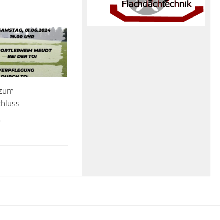
 zum
chluss
4