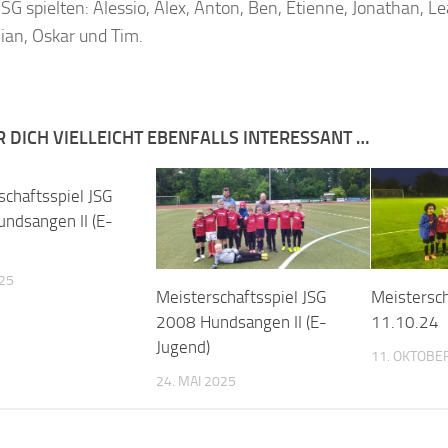
 JSG spielten: Alessio, Alex, Anton, Ben, Etienne, Jonathan, L
ian, Oskar und Tim.
R DICH VIELLEICHT EBENFALLS INTERESSANT …
schaftsspiel JSG
ndsangen II (E-
025
Meisterschaftsspiel JSG
Meistersc
2008 Hundsangen II (E-
11.10.24
Jugend)
11. OKTOBE
24. MAI 2025