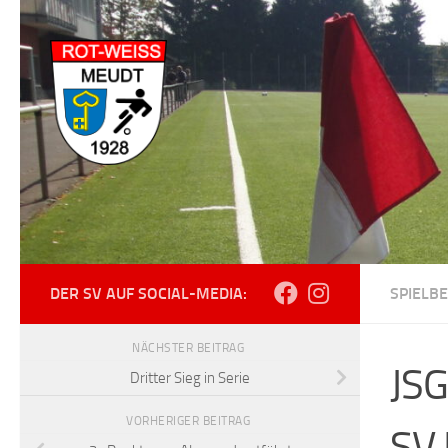
Zum Inhalt springen
DER SV AUF SOCIAL-MEDIA:
SPIELBE
NÄCHSTER BEITRAG
JSG
Dritter Sieg in Serie
VORHERIGER BEITRAG
SV 