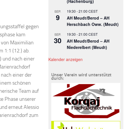
(Hachenburg)
19:30
-
21:00
CEST
SEP.
9
AH Meudt/Berod – AH
Herschbach Oww. (Meudt)
rungsstaffel gegen
ngsphase kam
19:30
-
21:00
CEST
SEP.
30
AH Meudt/Berod – AH
l von Maximilian
Niederelbert (Meudt)
 1:1 (12.) ab.
.) und nach einer
Kalender anzeigen
 Marienrachdorf
 nach einer der
Unser Verein wird unterstützt
durch:
 einem schönen
gnerische Team auf
rke Phase unserer
und erneut Alessio
Marienrachdorf zum