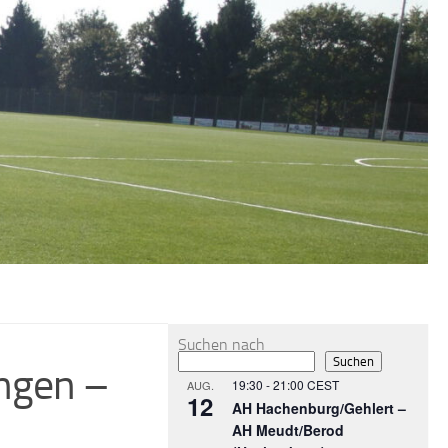
MEHR
Suchen nach
Suchen
ngen –
19:30
-
21:00
CEST
AUG.
12
AH Hachenburg/Gehlert –
AH Meudt/Berod