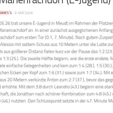
NNES S.
·
9. MAI 2026
5.26 trat unsere E-Jugend in Meudt im Rahmen der Platzie
Marienrachdorf an. In einer zunächst ausgeglichenen Anfa
achdorf zum ersten Tor (0:1, 7. Minute). Nach gutem Zuspie
 Alessio mit sattem Schuss aus 10 Metern unter die Latte zum
ls aus größerer Distanz fielen kurz vor der Pause das 1:2 (23
s 1:3 (25.). Die zweite Hälfte begann, wie die erste endete,
iele einfache Gelegenheiten und kam zum 1:4 (28.), 1:5 (30.),
ichen Ecken per Kopf zum 1:6 (31.) sowie zum 1:7 (34.). Mit
aus 20 Metern verkürzte Anton zum 2:7 (37.), bevor das ge
.) erhöhte. Mit dem 3:8 durch Leandro (43.) begann eine sta
aft, die Jonathan nach schöner Kombination zum 4:8 (45.) 
 (46.) nutzten. Den Schlusspunkt setzte in der 47. Minute 