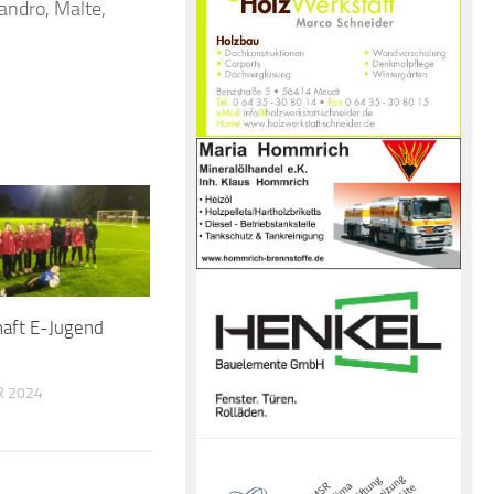
eandro, Malte,
haft E-Jugend
R 2024