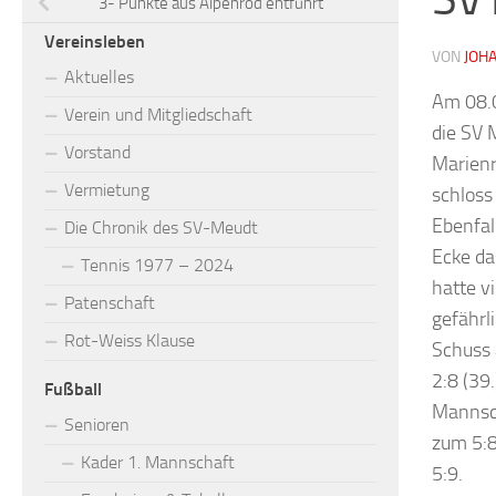
3- Punkte aus Alpenrod entführt
Vereinsleben
VON
JOHA
Aktuelles
Am 08.0
Verein und Mitgliedschaft
die SV 
Vorstand
Marienr
Vermietung
schloss
Ebenfal
Die Chronik des SV-Meudt
Ecke da
Tennis 1977 – 2024
hatte v
Patenschaft
gefährl
Rot-Weiss Klause
Schuss 
2:8 (39
Fußball
Mannsch
Senioren
zum 5:8
Kader 1. Mannschaft
5:9.