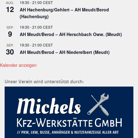
19:30
-
21:00
CEST
AUG.
12
AH Hachenburg/Gehlert – AH Meudt/Berod
(Hachenburg)
19:30
-
21:00
CEST
SEP.
9
AH Meudt/Berod – AH Herschbach Oww. (Meudt)
19:30
-
21:00
CEST
SEP.
30
AH Meudt/Berod – AH Niederelbert (Meudt)
Kalender anzeigen
Unser Verein wird unterstützt durch: