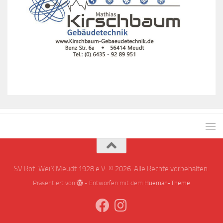
SV Rot-Weiß Meudt 1928 e.V. © 2026. Alle Rechte vorbehalten.
Präsentiert von
- Entworfen mit dem
Hueman-Theme