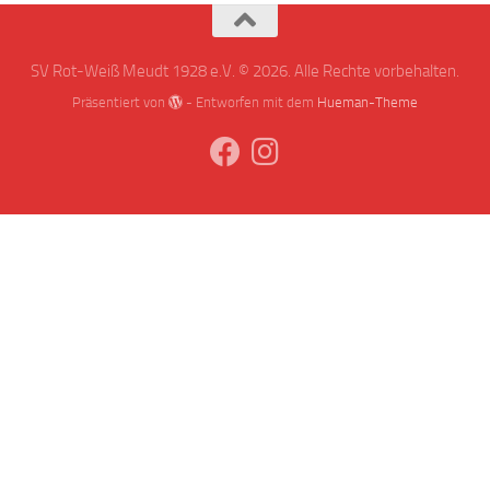
SV Rot-Weiß Meudt 1928 e.V. © 2026. Alle Rechte vorbehalten.
Präsentiert von
- Entworfen mit dem
Hueman-Theme