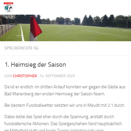
Zum Inhalt springen
SPIELBERICHTE SG
1. Heimsieg der Saison
VON
CHRISTOPHER
·
14. SEPTEMBER 2025
Da ist er endlich: im dritten Anlauf konnten wir gegen die Gäste aus
Bad Marienberg den ersten Heimsieg der Saison feiern.
Bei bestem Fussballwetter setzten wir uns in Meudt mit 2:1 durch.
Dabei lebte das Spiel eher durch die Spannung, anstatt durch
fussballerische Aktionen. Das Spielgeschehen fand hauptsächlich
im Mittelfeld statt und beide Teams leisteten sich viele