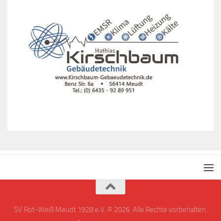
SV Rot-Weiß Meudt 1928 e.V. © 2026. Alle Rechte vorbehalten.