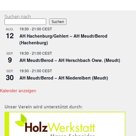
MEHR
Suchen nach
Suchen
19:30
-
21:00
CEST
AUG.
12
AH Hachenburg/Gehlert – AH Meudt/Berod
(Hachenburg)
19:30
-
21:00
CEST
SEP.
9
AH Meudt/Berod – AH Herschbach Oww. (Meudt)
19:30
-
21:00
CEST
SEP.
30
AH Meudt/Berod – AH Niederelbert (Meudt)
Kalender anzeigen
Unser Verein wird unterstützt durch: