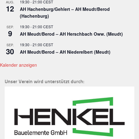
19:30
-
21:00
CEST
AUG.
12
AH Hachenburg/Gehlert – AH Meudt/Berod
(Hachenburg)
19:30
-
21:00
CEST
SEP.
9
AH Meudt/Berod – AH Herschbach Oww. (Meudt)
19:30
-
21:00
CEST
SEP.
30
AH Meudt/Berod – AH Niederelbert (Meudt)
Kalender anzeigen
Unser Verein wird unterstützt durch: