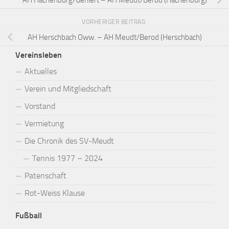
u
n
VORHERIGER BEITRAG
g
AH Herschbach Oww. – AH Meudt/Berod (Herschbach)
-
Vereinsleben
N
Aktuelles
a
Verein und Mitgliedschaft
v
i
Vorstand
g
Vermietung
a
Die Chronik des SV-Meudt
t
Tennis 1977 – 2024
i
Patenschaft
o
Rot-Weiss Klause
n
Fußball