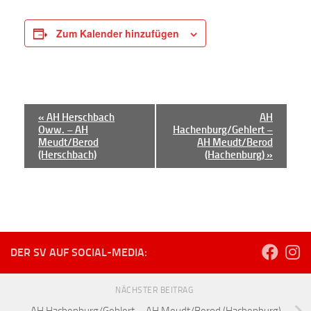
Zum Kalender hinzufügen
V
«
AH Herschbach
AH
Oww. – AH
Hachenburg/Gehlert –
e
Meudt/Berod
AH Meudt/Berod
r
(Herschbach)
(Hachenburg)
»
a
n
s
t
a
DER SV AUF SOCIAL-MEDIA:
l
t
NÄCHSTER BEITRAG
AH Hachenburg/Gehlert – AH Meudt/Berod (Hachenburg)