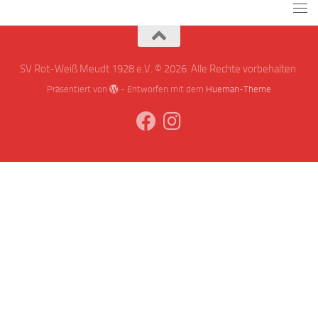
SV Rot-Weiß Meudt 1928 e.V. © 2026. Alle Rechte vorbehalten.
Präsentiert von
- Entworfen mit dem
Hueman-Theme