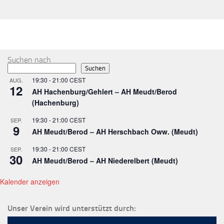
MEHR
Suchen nach
Suchen
19:30
-
21:00
CEST
AUG.
12
AH Hachenburg/Gehlert – AH Meudt/Berod
(Hachenburg)
19:30
-
21:00
CEST
SEP.
9
AH Meudt/Berod – AH Herschbach Oww. (Meudt)
19:30
-
21:00
CEST
SEP.
30
AH Meudt/Berod – AH Niederelbert (Meudt)
Kalender anzeigen
Unser Verein wird unterstützt durch: